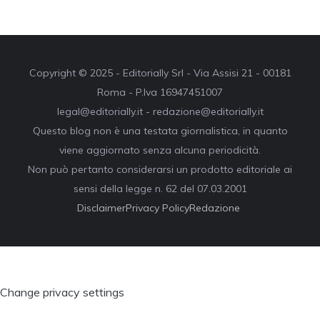
Copyright © 2025 - Editorially Srl - Via Assisi 21 - 00181
Roma - P.Iva 16947451007
legal@editorially.it - redazione@editorially.it
Questo blog non è una testata giornalistica, in quanto
viene aggiornato senza alcuna periodicità.
Non può pertanto considerarsi un prodotto editoriale ai
sensi della legge n. 62 del 07.03.2001
Disclaimer
Privacy Policy
Redazione
Change privacy settings