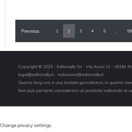
Previous
1
2
3
4
5
…
59
Copyright © 2025 - Editorially Srl - Via Assisi 21 - 00181
legal@editorially.it - redazione@editorially.it
Questo blog non è una testata giornalistica, in quanto vie
Non può pertanto considerarsi un prodotto editoriale ai se
Change privacy settings