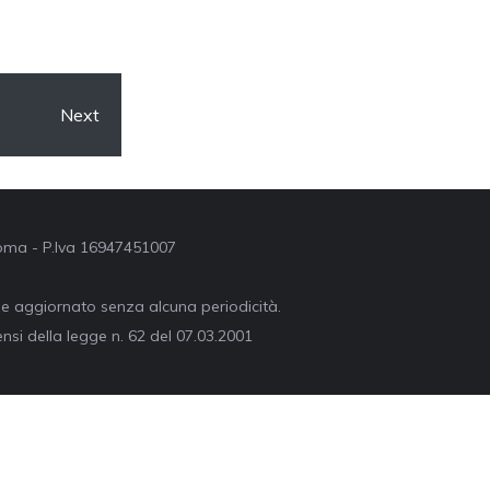
Next
 Roma - P.Iva 16947451007
ne aggiornato senza alcuna periodicità.
nsi della legge n. 62 del 07.03.2001