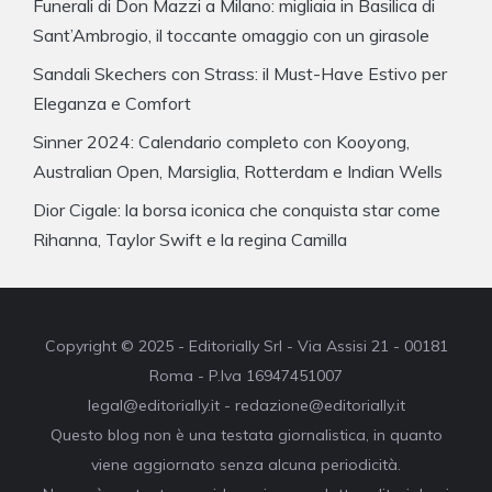
Funerali di Don Mazzi a Milano: migliaia in Basilica di
Sant’Ambrogio, il toccante omaggio con un girasole
Sandali Skechers con Strass: il Must-Have Estivo per
Eleganza e Comfort
Sinner 2024: Calendario completo con Kooyong,
Australian Open, Marsiglia, Rotterdam e Indian Wells
Dior Cigale: la borsa iconica che conquista star come
Rihanna, Taylor Swift e la regina Camilla
Copyright © 2025 - Editorially Srl - Via Assisi 21 - 00181
Roma - P.Iva 16947451007
legal@editorially.it - redazione@editorially.it
Questo blog non è una testata giornalistica, in quanto
viene aggiornato senza alcuna periodicità.