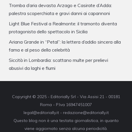
Tromba d’aria devasta Arzago e Casirate d’Adda:
palestra scoperchiata e gravi danni ai capannoni
Light Blue Festival a Realmonte: il tramonto diventa
protagonista dello spettacolo in Sicilia
Ariana Grande in “Petal”: la lettera d’addio sincera alla
fama e al peso della celebrità
Siccità in Lombardia: scattano multe per prelievi
abusivi da laghi e fiumi
Copyright © 2025 - Editorially Srl - Via Assisi 21 - 00181
Roma - P.Iva 16947451007
legal@editorially.it - redazione@editorially.it
Questo blog non è una testata giornalistica, in quanto
viene aggiornato senza alcuna periodicità.