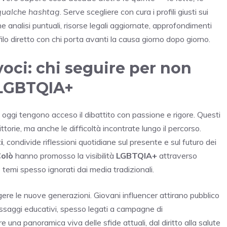
 qualche hashtag
. Serve scegliere con cura i profili giusti sui
e analisi puntuali, risorse legali aggiornate, approfondimenti
 filo diretto con chi porta avanti la causa giorno dopo giorno.
 voci: chi seguire per non
i LGBTQIA+
oggi tengono acceso il dibattito con passione e rigore. Questi
torie, ma anche le difficoltà incontrate lungo il percorso.
i
, condivide riflessioni quotidiane sul presente e sul futuro dei
Colò
hanno promosso la visibilità
LGBTQIA+
attraverso
e temi spesso ignorati dai media tradizionali.
re le nuove generazioni. Giovani influencer attirano pubblico
ssaggi educativi, spesso legati a campagne di
una panoramica viva delle sfide attuali, dal diritto alla salute