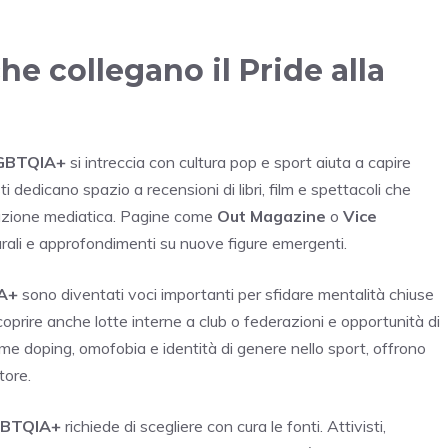
che collegano il Pride alla
GBTQIA+
si intreccia con cultura pop e sport aiuta a capire
ti dedicano spazio a recensioni di libri, film e spettacoli che
tazione mediatica. Pagine come
Out Magazine
o
Vice
urali e approfondimenti su nuove figure emergenti.
A+
sono diventati voci importanti per sfidare mentalità chiuse
 scoprire anche lotte interne a club o federazioni e opportunità di
ome doping, omofobia e identità di genere nello sport, offrono
tore.
GBTQIA+
richiede di scegliere con cura le fonti. Attivisti,