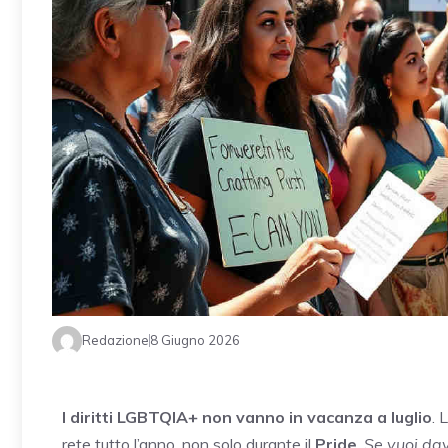
Redazione
8 Giugno 2026
I diritti LGBTQIA+ non vanno in vacanza a luglio
. 
rete tutto l’anno, non solo durante il
Pride
.
Se vuoi dav