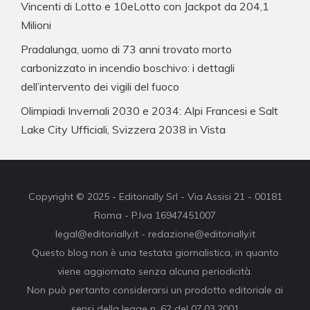
Vincenti di Lotto e 10eLotto con Jackpot da 204,1
Milioni
Pradalunga, uomo di 73 anni trovato morto
carbonizzato in incendio boschivo: i dettagli
dell’intervento dei vigili del fuoco
Olimpiadi Invernali 2030 e 2034: Alpi Francesi e Salt
Lake City Ufficiali, Svizzera 2038 in Vista
Copyright © 2025 - Editorially Srl - Via Assisi 21 - 00181
Roma - P.Iva 16947451007
legal@editorially.it - redazione@editorially.it
Questo blog non è una testata giornalistica, in quanto
viene aggiornato senza alcuna periodicità.
Non può pertanto considerarsi un prodotto editoriale ai
sensi della legge n. 62 del 07.03.2001