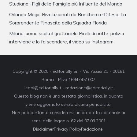
Studiano i Figli delle Famiglie più Influente del Mondo
Orlando Magic Rivoluzionati da Banchero e Difesa: La
Sorprendente Rinascita della Squadra Florida
Milano, uomo scala il grattacielo Pirelli di notte: polizia
interviene e lo fa scendere, il video su Instagram
Copyright © 2025 - Editorially Srl - Via Assisi 21 - 00181
Roma - P.Iva 16947451007
legal@editorially.it - redazione@editorially.it
Questo blog non è una testata giornalistica, in quanto
viene aggiornato senza alcuna periodicità.
Non può pertanto considerarsi un prodotto editoriale ai
sensi della legge n. 62 del 07.03.2001
Disclaimer
Privacy Policy
Redazione