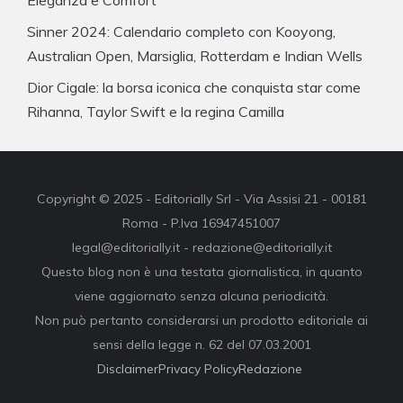
Sinner 2024: Calendario completo con Kooyong,
Australian Open, Marsiglia, Rotterdam e Indian Wells
Dior Cigale: la borsa iconica che conquista star come
Rihanna, Taylor Swift e la regina Camilla
Copyright © 2025 - Editorially Srl - Via Assisi 21 - 00181
Roma - P.Iva 16947451007
legal@editorially.it - redazione@editorially.it
Questo blog non è una testata giornalistica, in quanto
viene aggiornato senza alcuna periodicità.
Non può pertanto considerarsi un prodotto editoriale ai
sensi della legge n. 62 del 07.03.2001
Disclaimer
Privacy Policy
Redazione