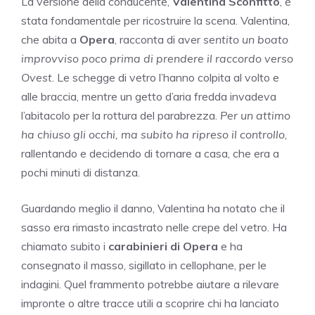
La versione della conducente,
Valentina Sconfitto
, è
stata fondamentale per ricostruire la scena. Valentina,
che abita a
Opera
, racconta di aver
sentito un boato
improvviso poco prima di prendere il raccordo verso
Ovest
. Le schegge di vetro l’hanno colpita al volto e
alle braccia, mentre un getto d’aria fredda invadeva
l’abitacolo per la rottura del parabrezza.
Per un attimo
ha chiuso gli occhi, ma subito ha ripreso il controllo
,
rallentando e decidendo di tornare a casa, che era a
pochi minuti di distanza.
Guardando meglio il danno, Valentina ha notato che il
sasso era rimasto incastrato nelle crepe del vetro. Ha
chiamato subito i
carabinieri di Opera
e ha
consegnato il masso, sigillato in cellophane, per le
indagini. Quel frammento potrebbe aiutare a rilevare
impronte o altre tracce utili a scoprire chi ha lanciato