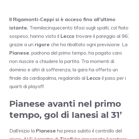
Il Rigamonti-Ceppi si è acceso fino all’ultimo
istante.
Tremilacinquecento tifosi sugli spalti, col fiato
sospeso, hanno visto il
Lecco
trovare il pareggio al 96’,
grazie a un
rigore
che ha ribaltato ogni previsione. La
Pianese
, padrona del primo tempo, ha pagato caro
non riuscire a chiudere la partita. Tra momenti di
dominio e altri di sofferenza, la gara ha offerto un
finale da cardiopalma, regalando al
Lecco
il pass per i
quarti di playoff.
Pianese avanti nel primo
tempo, gol di Ianesi al 31’
Dall’inizio la
Pianese
ha preso subito il controllo del
gioco. Al 5’ il sinistro di
Tirelli
ha impegnato il portiere