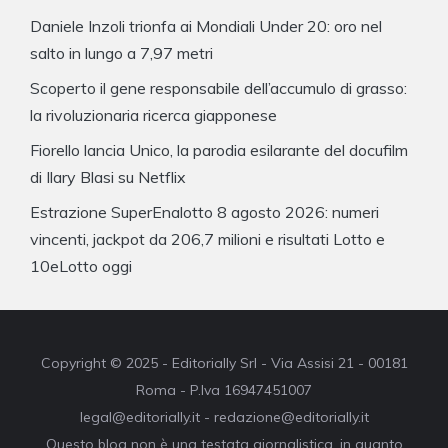
Daniele Inzoli trionfa ai Mondiali Under 20: oro nel
salto in lungo a 7,97 metri
Scoperto il gene responsabile dell’accumulo di grasso:
la rivoluzionaria ricerca giapponese
Fiorello lancia Unico, la parodia esilarante del docufilm
di Ilary Blasi su Netflix
Estrazione SuperEnalotto 8 agosto 2026: numeri
vincenti, jackpot da 206,7 milioni e risultati Lotto e
10eLotto oggi
Copyright © 2025 - Editorially Srl - Via Assisi 21 - 00181
Roma - P.Iva 16947451007
legal@editorially.it - redazione@editorially.it
Questo blog non è una testata giornalistica, in quanto