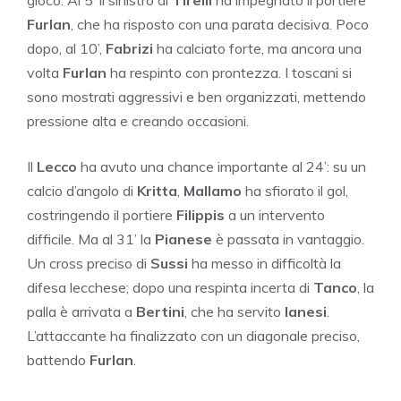
Furlan
, che ha risposto con una parata decisiva. Poco
dopo, al 10’,
Fabrizi
ha calciato forte, ma ancora una
volta
Furlan
ha respinto con prontezza. I toscani si
sono mostrati aggressivi e ben organizzati, mettendo
pressione alta e creando occasioni.
Il
Lecco
ha avuto una chance importante al 24’: su un
calcio d’angolo di
Kritta
,
Mallamo
ha sfiorato il gol,
costringendo il portiere
Filippis
a un intervento
difficile. Ma al 31’ la
Pianese
è passata in vantaggio.
Un cross preciso di
Sussi
ha messo in difficoltà la
difesa lecchese; dopo una respinta incerta di
Tanco
, la
palla è arrivata a
Bertini
, che ha servito
Ianesi
.
L’attaccante ha finalizzato con un diagonale preciso,
battendo
Furlan
.